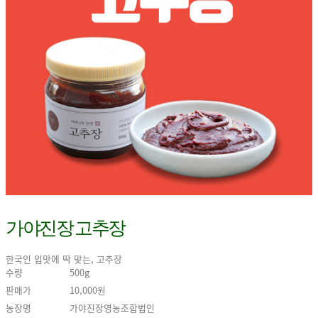
가야진장 고추장
한국인 입맛에 딱 맞는, 고추장
수량
500g
판매가
10,000원
농장명
가야진장영농조합법인