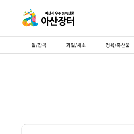
쌀/잡곡
과일/채소
정육/축산물