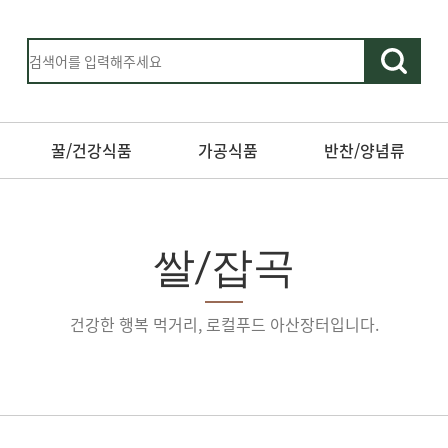
꿀/건강식품
가공식품
반찬/양념류
쌀/잡곡
건강한 행복 먹거리, 로컬푸드 아산장터입니다.