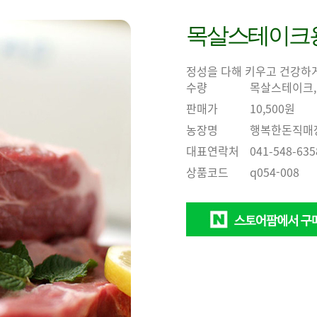
목살스테이크용 
정성을 다해 키우고 건강하
수량
목살스테이크,
판매가
10,500원
농장명
행복한돈직매
대표연락처
041-548-635
상품코드
q054-008