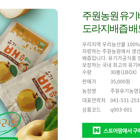
주원농원 유기
도라지배즙 배
우리지역 우리농산물 100%
자랑하는 주원농원에서 생산
배즙입니다. 유기가공식품 인
보장하는 국내 최고의 유기
수량
30봉(1BOX)
판매가
35,000원
농장명
주원유기농영
대표연락처
041-531-253
상품코드
q003-001