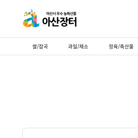
쌀/잡곡
과일/채소
정육/축산물