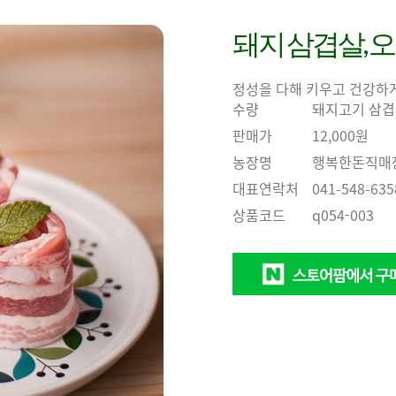
돼지 삼겹살, 오
정성을 다해 키우고 건강하
수량
돼지고기 삼겹살
판매가
12,000원
농장명
행복한돈직매
대표연락처
041-548-635
상품코드
q054-003