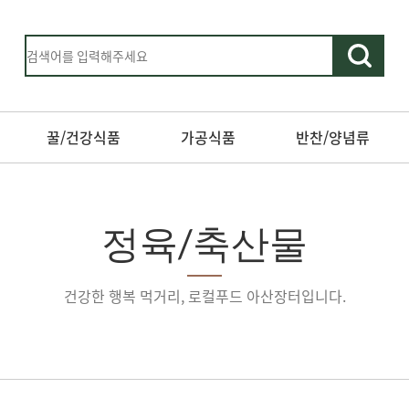
꿀/건강식품
가공식품
반찬/양념류
정육/축산물
건강한 행복 먹거리, 로컬푸드 아산장터입니다.