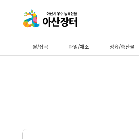
쌀/잡곡
과일/채소
정육/축산물